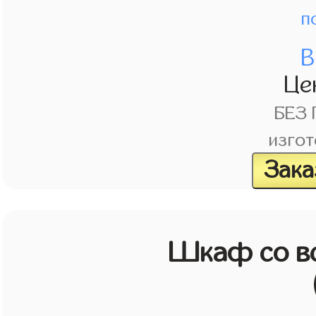
п
В
Це
БЕЗ
изгот
Зака
Шкаф со в