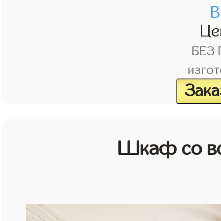
В
Це
БЕЗ
изгот
Зака
Шкаф со в