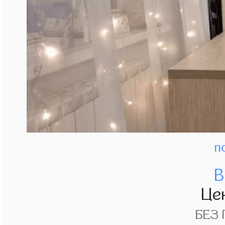
п
В
Це
БЕЗ