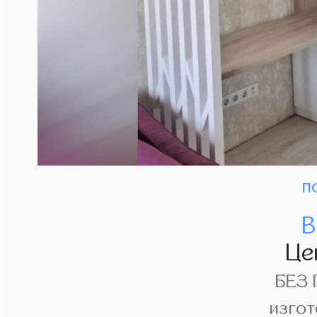
п
В
Це
БЕЗ
изгот