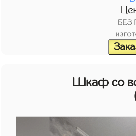
Це
БЕЗ
изгот
Зака
Шкаф со в