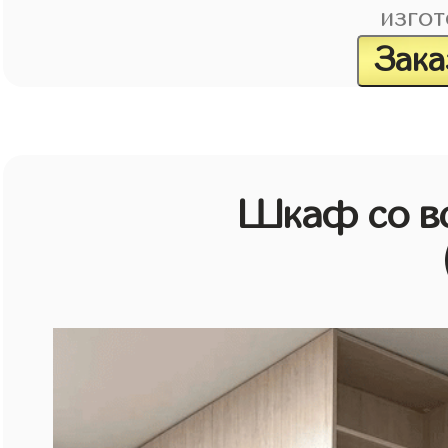
изгот
Зака
Шкаф со в