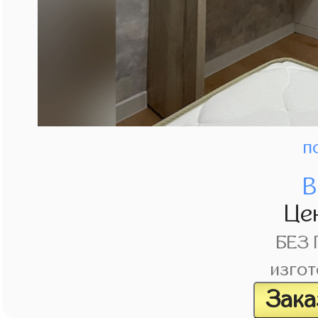
п
В
Це
БЕЗ
изгот
Зака