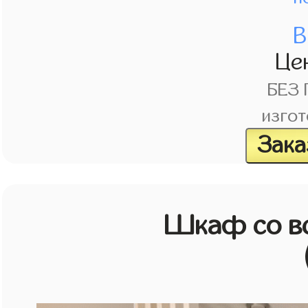
В
Це
БЕЗ
изгот
Зака
Шкаф со в