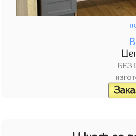
п
В
Це
БЕЗ
изгот
Зака