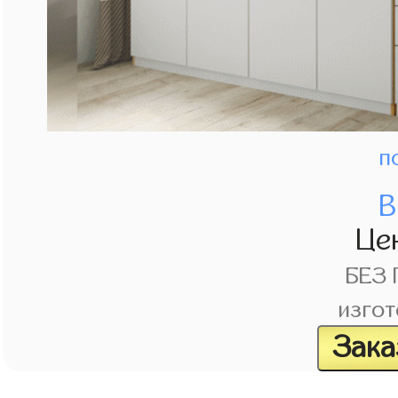
п
В
Це
БЕЗ
изгот
Зака