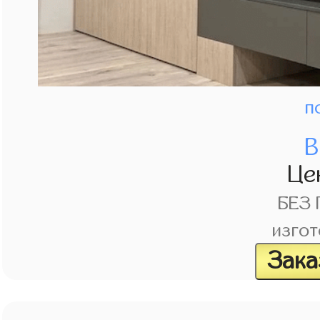
п
В
Це
БЕЗ
изгот
Зака