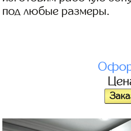
под любые размеры.
Офор
Це
Зака