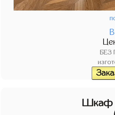
п
В
Це
БЕЗ
изгот
Зака
Шкаф в