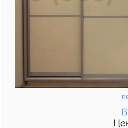
п
В
Це