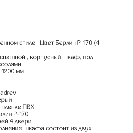
нном стиле Цвет Берлин Р-170 (4
аспашной , корпусный шкаф, под
есолями
 1200 мм
adrev
ерый
 пленке ПВХ
рлин Р-170
ей 4 двери
олнение шкафа состоит из двух