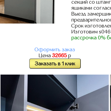
секций со штанг
ящиками согласн
Выезд замерщик
предварительно
Срок изготовлен
Изготовим s046
рассрочка 0% б
Оформить заказ
Цена
32665
р
Заказать в 1 клик