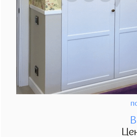
п
В
Це