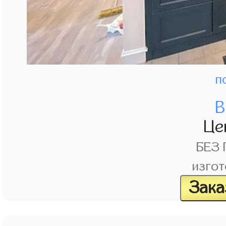
п
В
Це
БЕЗ
изгот
Зака