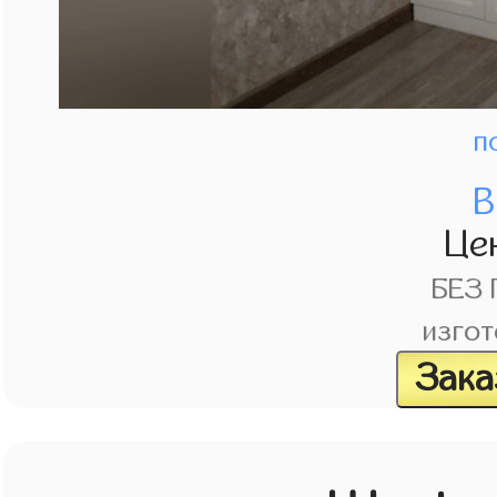
п
В
Це
БЕЗ
изгот
Зака