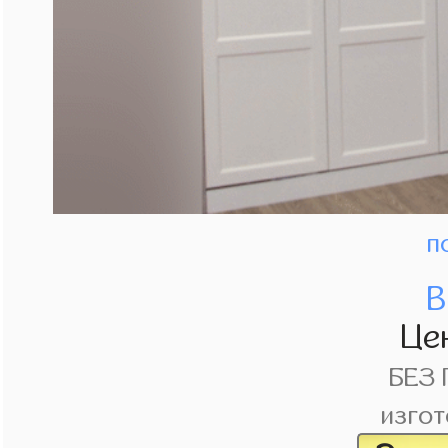
п
В
Це
БЕЗ
изгот