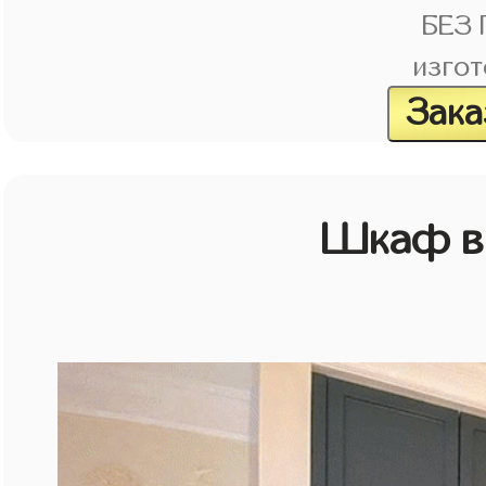
БЕЗ
изгот
Зака
Шкаф в 