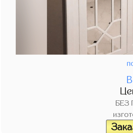
п
В
Це
БЕЗ
изгот
Зака