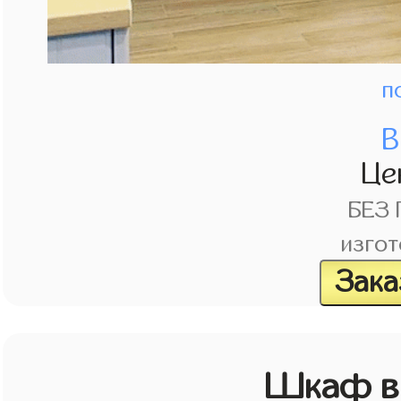
п
В
Це
БЕЗ
изгот
Зака
Шкаф в 