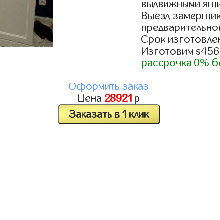
выдвижными ящи
Выезд замерщик
предварительно
Срок изготовлен
Изготовим s456
рассрочка 0% б
Оформить заказ
Цена
28921
р
Заказать в 1 клик