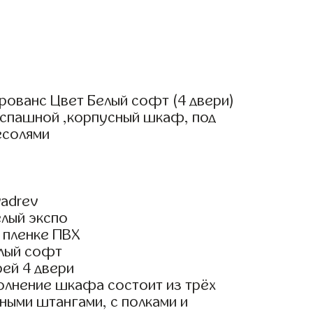
рованс Цвет Белый софт (4 двери)
аспашной ,корпусный шкаф, под
есолями
adrev
елый экспо
 пленке ПВХ
лый софт
ей 4 двери
олнение шкафа состоит из трёх
ными штангами, с полками и