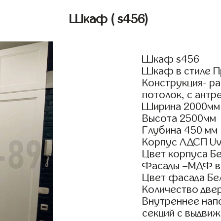
Шкаф
( s456)
Шкаф s456
Шкаф в стиле П
Конструкция- р
потолок, с антр
Ширина 2000мм
Высота 2500мм
Глубина 450 мм
Корпус ЛДСП Uv
Цвет корпуса Б
Фасады –МДФ в
Цвет фасада Бе
Количество двер
Внутреннее нап
секций с выдвиж