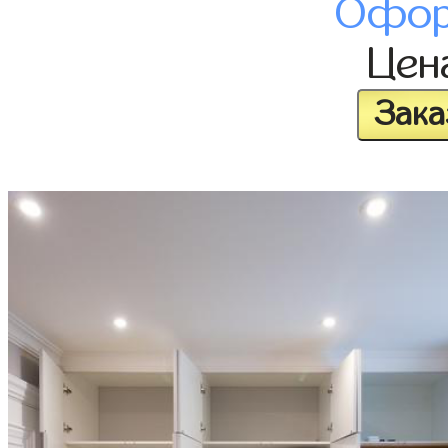
Офор
Цен
Зака