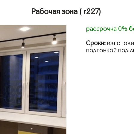
Рабочая зона
( r227)
рассрочка 0% б
Сроки:
изготови
подгонкой под 