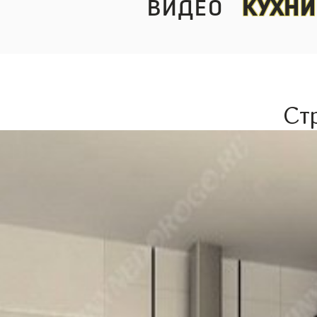
видео
кухни
Ст