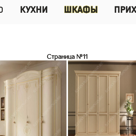
о
кухни
шкафы
при
Страница №11