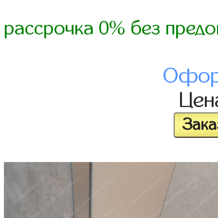
рассрочка 0% без предо
Офор
Це
Зака