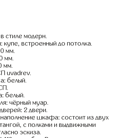
в стиле модерн.
: купе, встроенный до потолка.
0 мм.
0 мм.
0 мм.
П uvadrev.
а: белый.
СП.
: белый.
я: чёрный муар.
дверей: 2 двери.
наполнение шкафа: состоит из двух
тангой, с полками и выдвижными
ласно эскиза.