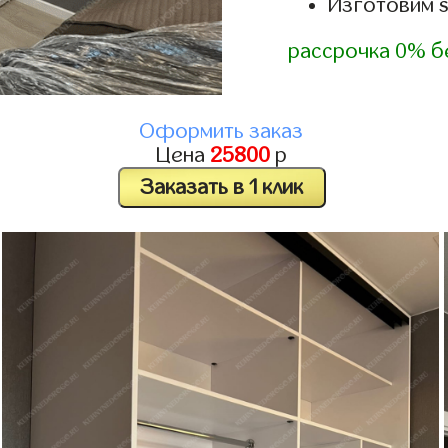
Изготовим s
рассрочка 0% б
Оформить заказ
Цена
25800
р
Заказать в 1 клик