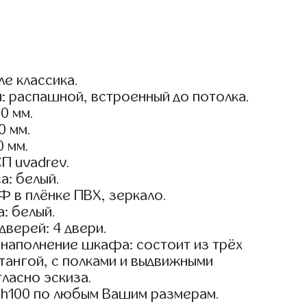
е классика.
: распашной, встроенный до потолка.
0 мм.
0 мм.
0 мм.
П uvadrev.
а: белый.
 в плёнке ПВХ, зеркало.
: белый.
дверей: 4 двери.
наполнение шкафа: состоит из трёх
тангой, с полками и выдвижными
ласно эскиза.
sh100 по любым Вашим размерам.