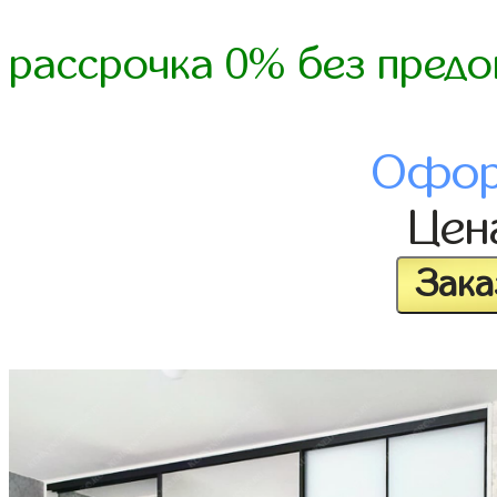
рассрочка 0% без предо
Офор
Це
Зака