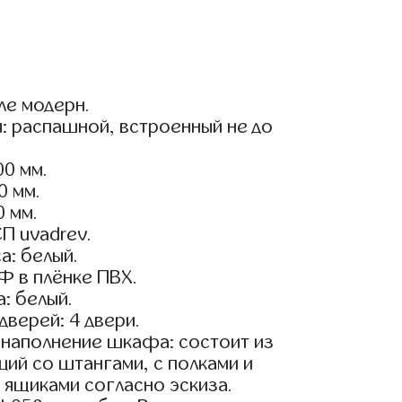
ле модерн.
: распашной, встроенный не до
0 мм.
0 мм.
0 мм.
П uvadrev.
а: белый.
Ф в плёнке ПВХ.
: белый.
дверей: 4 двери.
наполнение шкафа: состоит из
ций со штангами, с полками и
ящиками согласно эскиза.