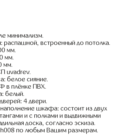
ле минимализм.
: распашной, встроенный до потолка.
0 мм.
0 мм.
0 мм.
П uvadrev.
а: белое сияние.
Ф в плёнке ПВХ.
: белый.
дверей: 4 двери.
наполнение шкафа: состоит из двух
тангами и с полками и выдвижными
адильная доска, согласно эскиза.
sh008 по любым Вашим размерам.