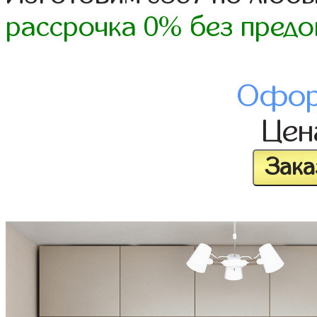
рассрочка 0% без предо
Офор
Це
Зака