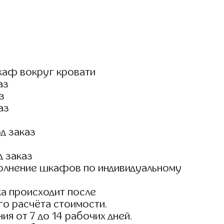
каф вокруг кровати
аз
з
аз
д заказ
д заказ
олнение шкафов по индивидуальному
а происходит после
го расчёта стоимости.
ия от 7 до 14 рабочих дней.