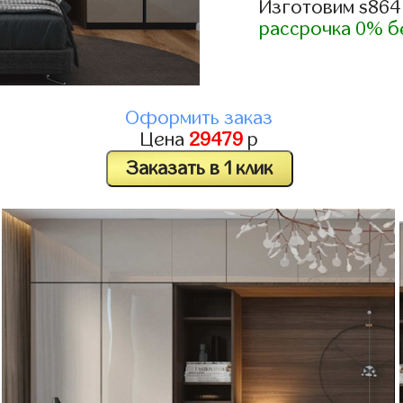
Изготовим s864
рассрочка 0% б
Оформить заказ
Цена
29479
р
Заказать в 1 клик