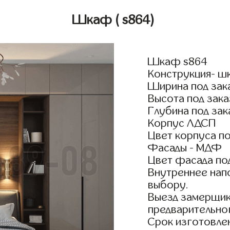
Шкаф
( s864)
Шкаф s864
Конструкция- ш
Ширина под зак
Высота под зака
Глубина под зак
Корпус ЛДСП
Цвет корпуса по
Фасады - МДФ
Цвет фасада по
Внутреннее нап
выбору.
Выезд замерщик
предварительно
Срок изготовлен