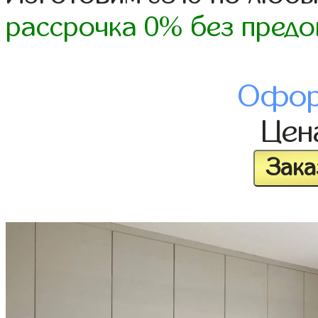
рассрочка 0% без предо
Офор
Це
Зака