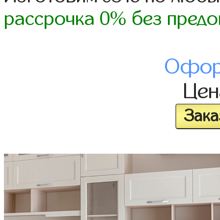
рассрочка 0% без предо
Офор
Це
Зака