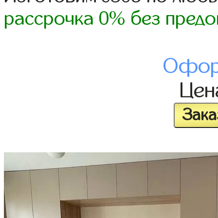
рассрочка 0% без предо
Офор
Це
Зака