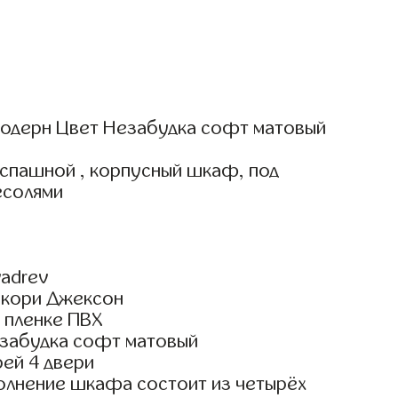
одерн Цвет Незабудка софт матовый
аспашной , корпусный шкаф, под
есолями
adrev
икори Джексон
 пленке ПВХ
забудка софт матовый
ей 4 двери
олнение шкафа состоит из четырёх