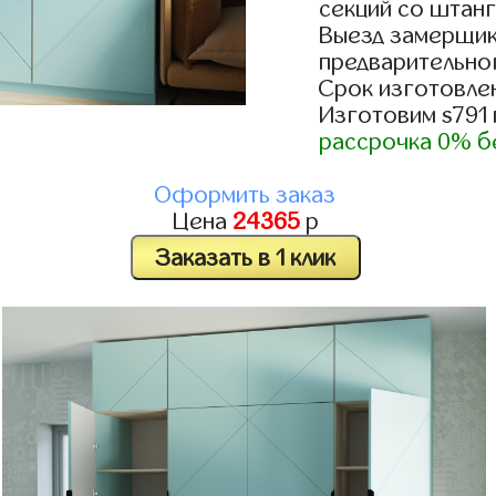
секций со штанг
Выезд замерщик
предварительно
Срок изготовлен
Изготовим s791
рассрочка 0% б
Оформить заказ
Цена
24365
р
Заказать в 1 клик