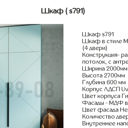
Шкаф
( s791)
Шкаф s791
Шкаф в стиле М
(4 двери)
Конструкция- р
потолок, с антр
Ширина 2000мм
Высота 2700мм
Глубина 600 мм
Корпус ЛДСП Uv
Цвет корпуса Г
Фасады - МДФ в
Цвет фасада Не
Количество двер
Внутреннее нап