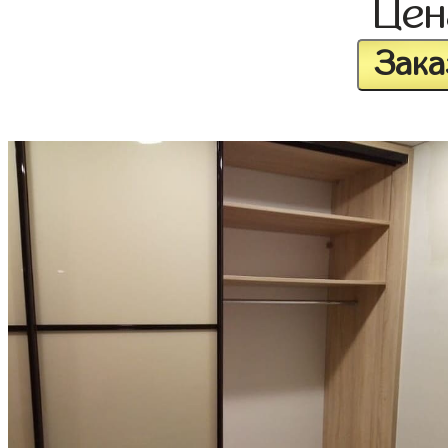
Це
Зака