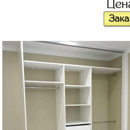
Це
Зака