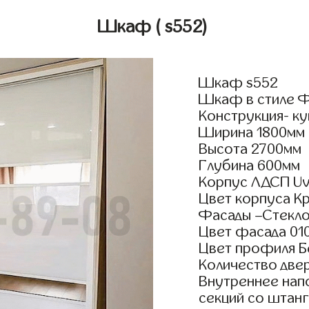
Шкаф
( s552)
Шкаф s552
Шкаф в стиле Ф
Конструкция- к
Ширина 1800мм
Высота 2700мм
Глубина 600мм
Корпус ЛДСП Uv
Цвет корпуса К
Фасады –Стекло
Цвет фасада 01
Цвет профиля Б
Количество двер
Внутреннее нап
секций со штанг