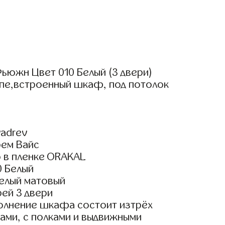
ьюжн Цвет 010 Белый (3 двери)
упе,встроенный шкаф, под потолок
adrev
рем Вайс
 в пленке ORAKAL
0 Белый
елый матовый
ей 3 двери
олнение шкафа состоит изтрёх
ами, с полками и выдвижными