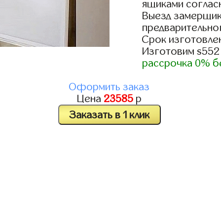
ящиками согласн
Выезд замерщик
предварительно
Срок изготовлен
Изготовим s552
рассрочка 0% б
Оформить заказ
Цена
23585
р
Заказать в 1 клик