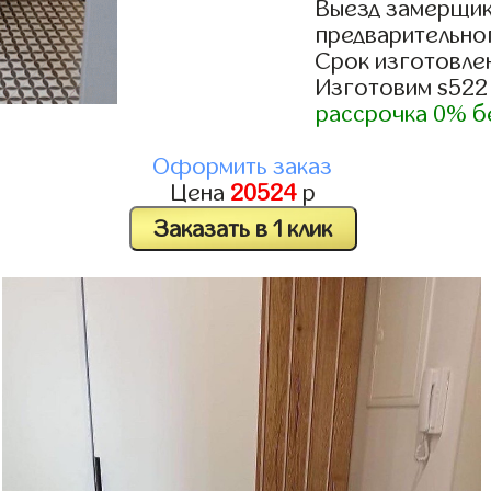
Выезд замерщик
предварительно
Срок изготовлен
Изготовим s522
рассрочка 0% б
Оформить заказ
Цена
20524
р
Заказать в 1 клик