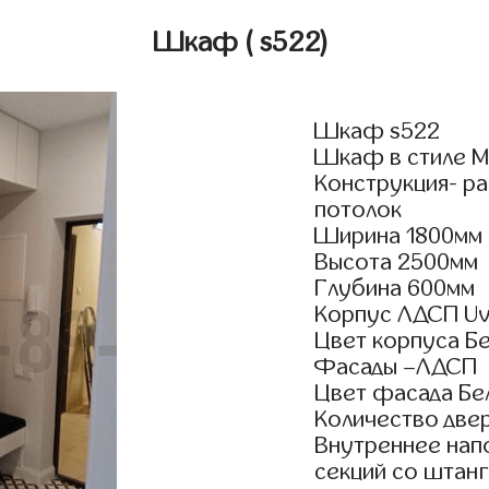
Шкаф
( s522)
Шкаф s522
Шкаф в стиле Мо
Конструкция- р
потолок
Ширина 1800мм
Высота 2500мм
Глубина 600мм
Корпус ЛДСП Uv
Цвет корпуса Б
Фасады –ЛДСП
Цвет фасада Бе
Количество двер
Внутреннее нап
секций со штанг