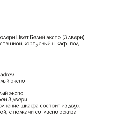
дерн Цвет Белый экспо (3 двери)
аспашной,корпусный шкаф, под
adrev
елый экспо
лый экспо
ей 3 двери
олнение шкафа состоит из двух
ой, с полками согласно эскиза.