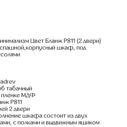
нимализм Цвет Бланж Р811 (2 двери)
аспашной,корпусный шкаф, под
есолями
adrev
уб табачный
 пленке МДФ
анж Р811
ей 2 двери
олнение шкафа состоит из двух
ами, с полками и выдвижным ящиком