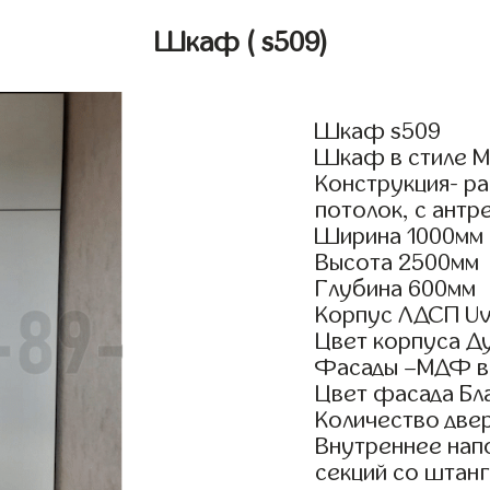
Шкаф
( s509)
Шкаф s509
Шкаф в стиле Ми
Конструкция- р
потолок, с антр
Ширина 1000мм
Высота 2500мм
Глубина 600мм
Корпус ЛДСП Uv
Цвет корпуса Д
Фасады –МДФ в
Цвет фасада Бл
Количество двер
Внутреннее нап
секций со штанг