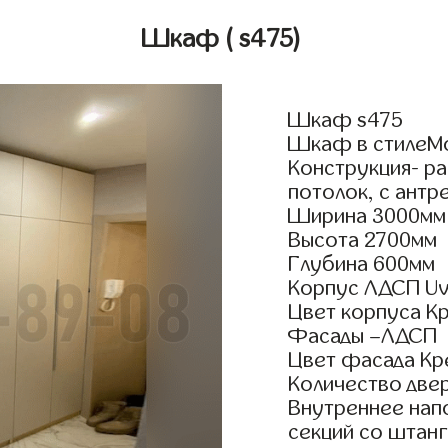
Шкаф
( s475)
Шкаф s475
Шкаф в стилеМо
Конструкция- р
потолок, с антр
Ширина 3000мм
Высота 2700мм
Глубина 600мм
Корпус ЛДСП Uv
Цвет корпуса К
Фасады –ЛДСП
Цвет фасада Кр
Количество двер
Внутреннее нап
секций со штанг