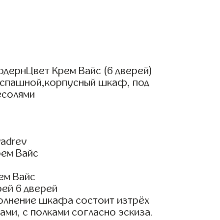
дернЦвет Крем Вайс (6 дверей)
аспашной,корпусный шкаф, под
есолями
adrev
рем Вайс
ем Вайс
ей 6 дверей
олнение шкафа состоит изтрёх
ами, с полками согласно эскиза.