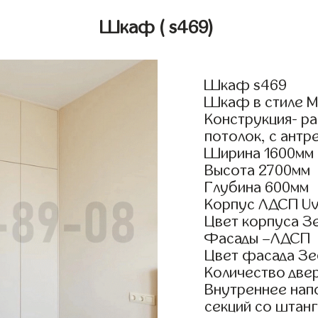
Шкаф
( s469)
Шкаф s469
Шкаф в стиле М
Конструкция- р
потолок, с антр
Ширина 1600мм
Высота 2700мм
Глубина 600мм
Корпус ЛДСП Uv
Цвет корпуса 
Фасады –ЛДСП
Цвет фасада З
Количество двер
Внутреннее нап
секций со штанг