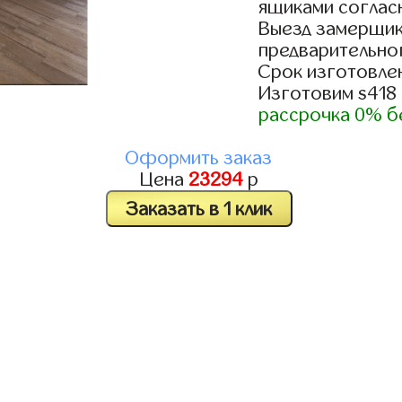
ящиками согласн
Выезд замерщик
предварительно
Срок изготовлен
Изготовим s418
рассрочка 0% б
Оформить заказ
Цена
23294
р
Заказать в 1 клик