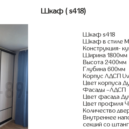
Шкаф
( s418)
Шкаф s418
Шкаф в стиле М
Конструкция- ку
Ширина 1800мм
Высота 2400мм
Глубина 600мм
Корпус ЛДСП Uv
Цвет корпуса Д
Фасады –ЛДСП
Цвет фасада Д
Цвет профиля Ч
Количество двер
Внутреннее нап
секций со штанг