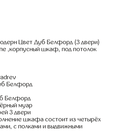
одерн Цвет Дуб Белфорд (3 двери)
пе ,корпусный шкаф, под потолок
adrev
уб Белфорд
уб Белфорд
ёрный муар
ей 3 двери
олнение шкафа состоит из четырёх
ами, с полками и выдвижными