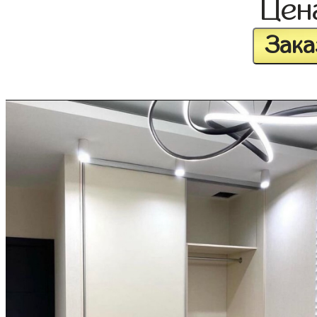
Це
Зака