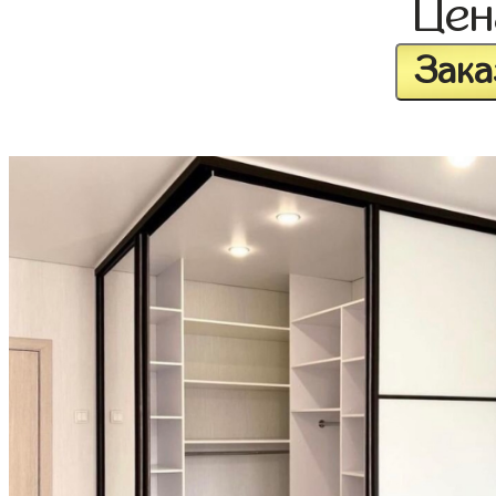
Це
Зака