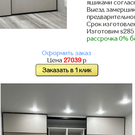
ящиками согласн
Выезд замерщик
предварительно
Срок изготовлен
Изготовим s285
рассрочка 0% б
Оформить заказ
Цена
27039
р
Заказать в 1 клик