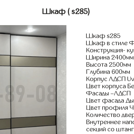
Шкаф
( s285)
Шкаф s285
Шкаф в стиле Ф
Конструкция- к
Ширина 2400мм
Высота 2500мм
Глубина 600мм
Корпус ЛДСП Uv
Цвет корпуса Бе
Фасады –ЛДСП
Цвет фасада Ды
Цвет профиля Ч
Количество двер
Внутреннее нап
секций со штанг