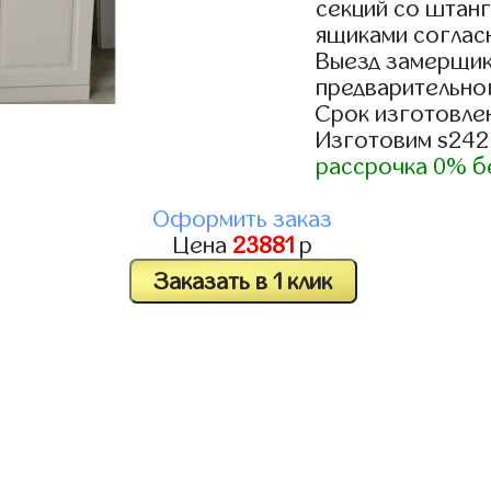
секций со штанг
ящиками согласн
Выезд замерщик
предварительно
Срок изготовлен
Изготовим s242
рассрочка 0% б
Оформить заказ
Цена
23881
р
Заказать в 1 клик