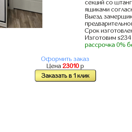
секций со штанг
ящиками согласн
Выезд замерщик
предварительно
Срок изготовлен
Изготовим s234
рассрочка 0% б
Оформить заказ
Цена
23010
р
Заказать в 1 клик