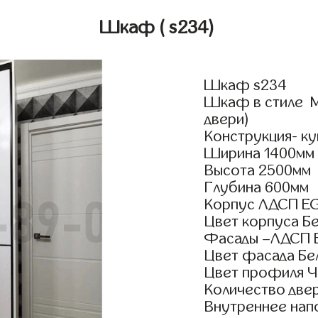
Шкаф
( s234)
Шкаф s234
Шкаф в стиле М
двери)
Конструкция- к
Ширина 1400мм
Высота 2500мм
Глубина 600мм
Корпус ЛДСП E
Цвет корпуса Б
Фасады –ЛДСП 
Цвет фасада Бе
Цвет профиля Ч
Количество двер
Внутреннее нап