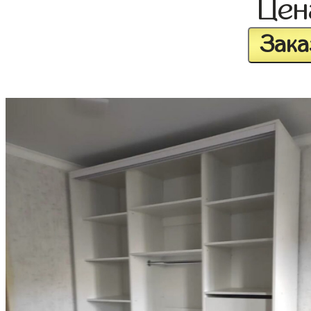
Це
Зака