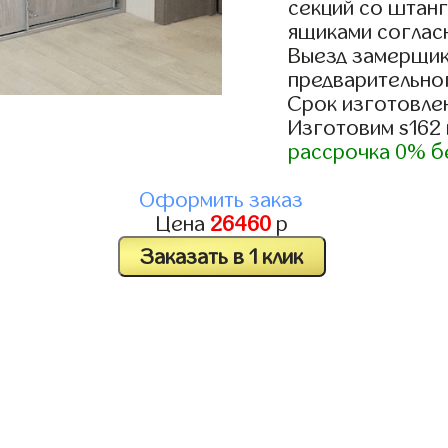
секций со штанг
ящиками согласн
Выезд замерщик
предварительно
Срок изготовлен
Изготовим s162
рассрочка 0% б
Оформить заказ
Цена
26460
р
Заказать в 1 клик