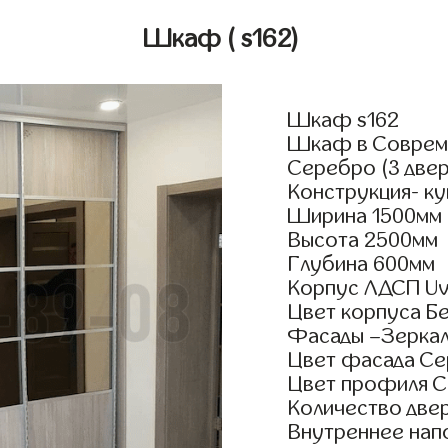
Шкаф
( s162)
Шкаф s162
Шкаф в Совреме
Серебро (3 двер
Конструкция- к
Ширина 1500мм
Высота 2500мм
Глубина 600мм
Корпус ЛДСП Uv
Цвет корпуса Бе
Фасады –Зерка
Цвет фасада Се
Цвет профиля 
Количество двер
Внутреннее нап