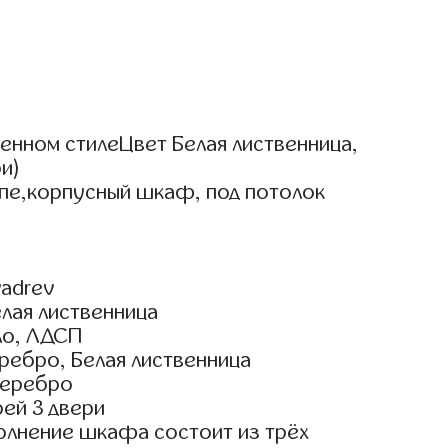
нном стилеЦвет Белая лиственница,
и)
упе,корпусный шкаф, под потолок
adrev
лая лиственница
ло, ЛДСП
ребро, Белая лиственница
Серебро
ей 3 двери
олнение шкафа состоит из трёх