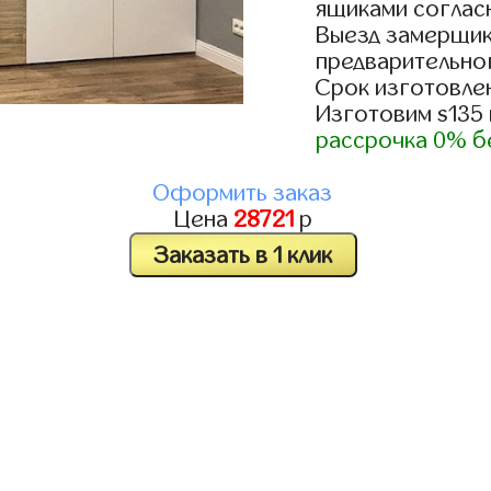
ящиками согласн
Выезд замерщик
предварительно
Срок изготовлен
Изготовим s135
рассрочка 0% б
Оформить заказ
Цена
28721
р
Заказать в 1 клик