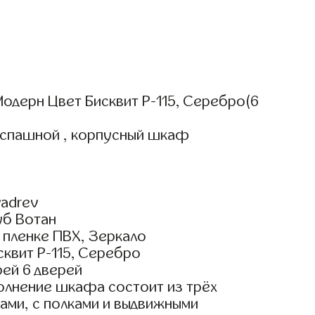
одерн Цвет Бисквит Р-115, Серебро(6
аспашной , корпусный шкаф
adrev
уб Вотан
пленке ПВХ, Зеркало
квит Р-115, Серебро
ей 6 дверей
олнение шкафа состоит из трёх
ами, с полками и выдвижными