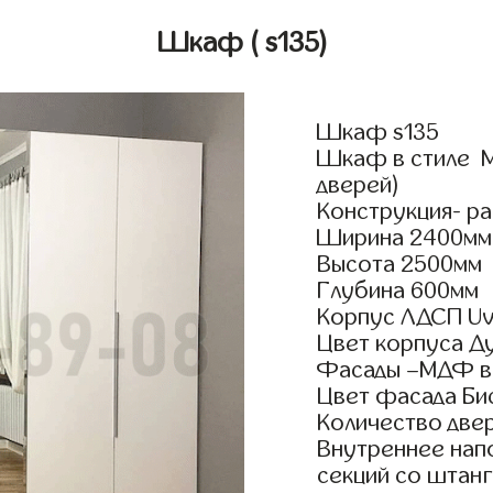
Шкаф
( s135)
Шкаф s135
Шкаф в стиле М
дверей)
Конструкция- р
Ширина 2400мм
Высота 2500мм
Глубина 600мм
Корпус ЛДСП Uv
Цвет корпуса Д
Фасады –МДФ в 
Цвет фасада Бис
Количество двер
Внутреннее нап
секций со штанг