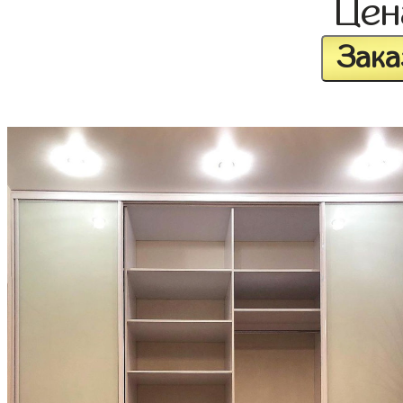
Це
Зака