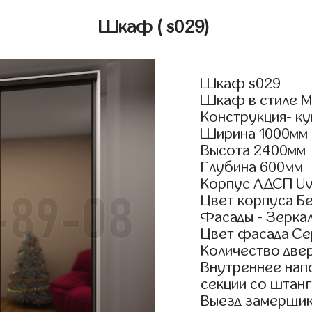
Шкаф
( s029)
Шкаф s029
Шкаф в стиле М
Конструкция- ку
Ширина 1000мм
Высота 2400мм
Глубина 600мм
Корпус ЛДСП Uv
Цвет корпуса Б
Фасады - Зерка
Цвет фасада С
Количество двер
Внутреннее нап
секции со штанг
Выезд замерщик