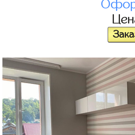
Офор
Це
Зака