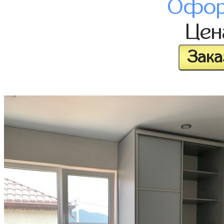
Офор
Це
Зака