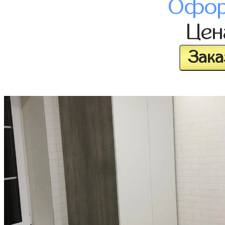
Офор
Це
Зака