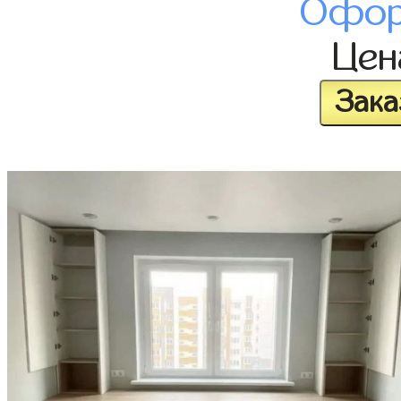
Офор
Це
Зака