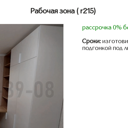
Рабочая зона
( r215)
рассрочка 0% б
Сроки:
изготови
подгонкой под 