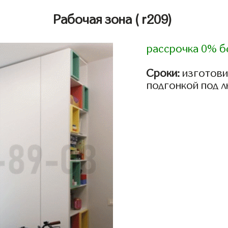
Рабочая зона
( r209)
рассрочка 0% б
Сроки:
изготови
подгонкой под 