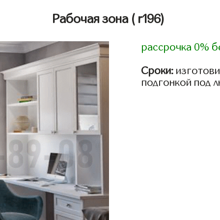
Рабочая зона
( r196)
рассрочка 0% б
Сроки:
изготови
подгонкой под 