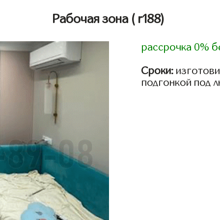
Рабочая зона
( r188)
рассрочка 0% б
Сроки:
изготови
подгонкой под 