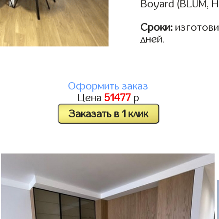
Boyard (BLUM, H
Сроки:
изготовим
дней.
Оформить заказ
Цена
51477
р
Заказать в 1 клик