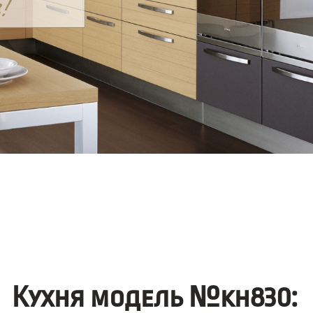
Кухня модель №kh830: