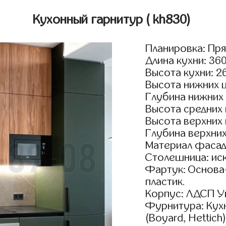
Кухонный гарнитур
( kh830)
Планировка: Пр
Длина кухни: 36
Высота кухни: 2
Высота нижних 
Глубина нижних
Высота средних
Высота верхних
Глубина верхни
Материал фасад
Столешница: ис
Фартук: Основа
пластик.
Корпус: ЛДСП У
Фурнитура: Кух
(Boyard, Hettich